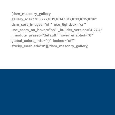
[dsm_masonry_gallery
gallery_ids=”783,777,1012,1014,1017,1013,1015,1016″
dsm_sort_images=”off” use_lightbox=”on”
use_zoom_on_hover=”on” _builder_version=”4.27.4″
_module_preset=”default” hover_enabled=”0″
global_colors_info=”{}” locked=”off”
sticky_enabled=”0″][/dsm_masonry_gallery]